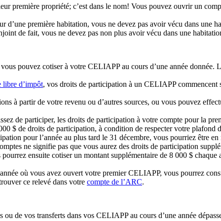
ur première propriété; c’est dans le nom! Vous pouvez ouvrir un compt
 d’une première habitation, vous ne devez pas avoir vécu dans une habi
oint de fait, vous ne devez pas non plus avoir vécu dans une habitation 
que vous pouvez cotiser à votre CELIAPP au cours d’une année donnée. 
 libre d’impôt
, vos droits de participation à un CELIAPP commencent s
s à partir de votre revenu ou d’autres sources, ou vous pouvez effectuer
sez de participer, les droits de participation à votre compte pour la pr
00 $ de droits de participation, à condition de respecter votre plafond
icipation pour l’année au plus tard le 31 décembre, vous pourriez être en 
tes ne signifie pas que vous aurez des droits de participation suppléme
pourrez ensuite cotiser un montant supplémentaire de 8 000 $ chaque 
’année où vous avez ouvert votre premier CELIAPP, vous pourrez consult
trouver ce relevé dans votre
compte de l’ARC
.
ions ou de vos transferts dans vos CELIAPP au cours d’une année dépasse