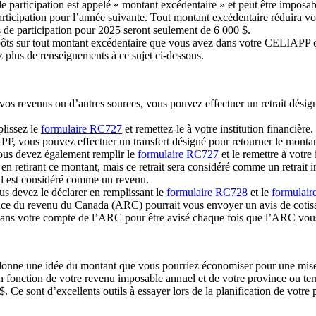
 participation est appelé « montant excédentaire » et peut être imposab
participation pour l’année suivante. Tout montant excédentaire réduira vo
 de participation pour 2025 seront seulement de 6 000 $.
ôts sur tout montant excédentaire que vous avez dans votre CELIAPP ch
z plus de renseignements à ce sujet ci-dessous.
vos revenus ou d’autres sources, vous pouvez effectuer un retrait désig
plissez le
formulaire RC727
et remettez-le à votre institution financière.
P, vous pouvez effectuer un transfert désigné pour retourner le monta
vous devez également remplir le
formulaire RC727
et le remettre à votre 
 retirant ce montant, mais ce retrait sera considéré comme un retrait
 il est considéré comme un revenu.
 devez le déclarer en remplissant le
formulaire RC728
et le
formulai
ence du revenu du Canada (ARC) pourrait vous envoyer un avis de cotisa
dans votre compte de l’ARC pour être avisé chaque fois que l’ARC vous
donne une idée du montant que vous pourriez économiser pour une mise 
fonction de votre revenu imposable annuel et de votre province ou territ
. Ce sont d’excellents outils à essayer lors de la planification de votr